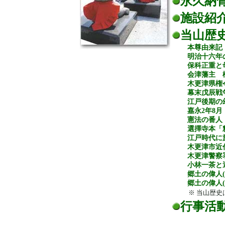
永久納
施設紹
当山歴
本尊由来記
明治十六年
保科正重と
会津藩主 
木更津県権
幕末戊辰戦
江戸後期の
嘉永2年8
憲法の番人
選擇寺本「
江戸時代に
木更津市近
木更津警察
小林一茶と
郷土の偉人
郷土の偉人
※ 当山歴
行事活動